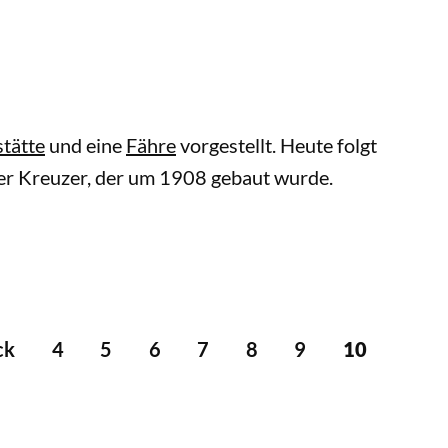
tätte
und eine
Fähre
vorgestellt. Heute folgt
iner Kreuzer, der um 1908 gebaut wurde.
ck
4
5
6
7
8
9
10